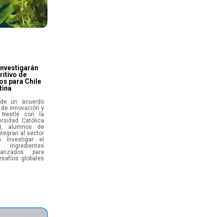
investigarán
ritivo de
os para Chile
tina
de un acuerdo
 de innovación y
 Nestlé con la
ersidad Católica
), alumnos de
tegran al sector
a investigar el
 ingredientes
vanzados para
safíos globales