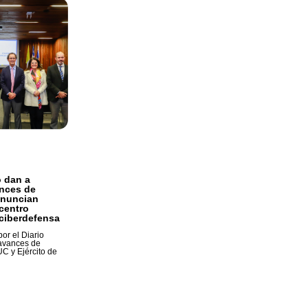
o dan a
nces de
anuncian
centro
 ciberdefensa
or el Diario
 avances de
UC y Ejército de