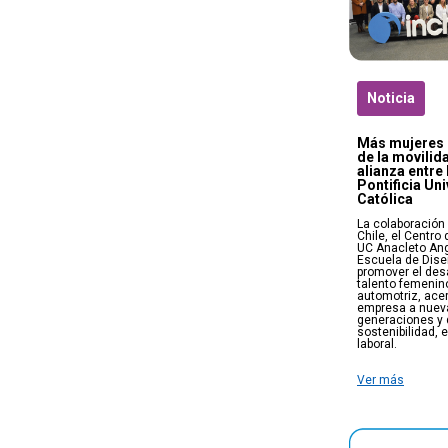
Noticia
Más mujeres 
de la movilid
alianza entre 
Pontificia Un
Católica
La colaboración
Chile, el Centro
UC Anacleto Ange
Escuela de Dis
promover el desa
talento femenino
automotriz, ace
empresa a nuev
generaciones y 
sostenibilidad, 
laboral.
Ver más