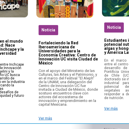
Noticia
Noticia
Estudiantes 
en el mundo
Fortaleciendo la Red
potencial nut
ad: Nace
Iberoamericana de
algas y hong
Inchcape y la
Universidades para la
y América La
iversidad
Economía Creativa: Centro de
Innovación UC visita Ciudad de
En el marco 
México
entre el centro
 entre Inchcape
 de Innovación
desarrollo de
Con el apoyo del Ministerio de las
lini y la
Pontificia Univ
Culturas, las Artes y el Patrimonio, y
eño UC busca
de Chile (UC
en el marco del Festival “El Aleph”
rrollo de
doctorado se in
 en la industria
de la UNAM, una delegación del
industrial par
rcando la
Centro de Innovación UC fue
potencial de
as
invitada a Ciudad de México, donde
vegetales a
desafíos de
sostuvo encuentros clave con
responder a de
equidad y futuro
actores del ecosistema de
de nutrición.
innovación y emprendimiento en la
capital Mexicana.
Ver más
Ver más